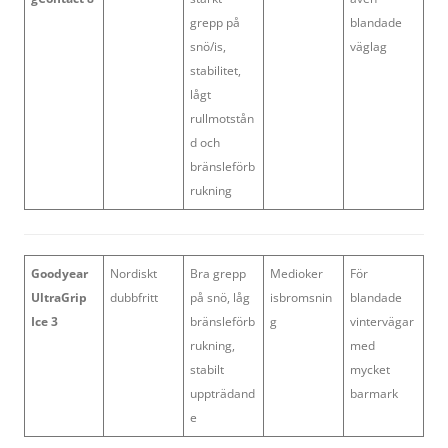
grepp på
blandade
snö/is,
väglag
stabilitet,
lågt
rullmotstån
d och
bränsleförb
rukning
Goodyear
Nordiskt
Bra grepp
Medioker
För
UltraGrip
dubbfritt
på snö, låg
isbromsnin
blandade
Ice 3
bränsleförb
g
vintervägar
rukning,
med
stabilt
mycket
uppträdand
barmark
e