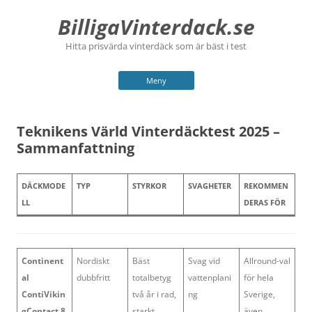
BilligaVinterdack.se
Hitta prisvärda vinterdäck som är bäst i test
Hoppa
Meny
till
innehåll
Teknikens Värld Vinterdäcktest 2025 –
Sammanfattning
DÄCKMODE
TYP
STYRKOR
SVAGHETER
REKOMMEN
LL
DERAS FÖR
Continent
Nordiskt
Bäst
Svag vid
Allround-val
al
dubbfritt
totalbetyg
vattenplani
för hela
ContiVikin
två år i rad,
ng
Sverige,
gContact 8
starkt
även