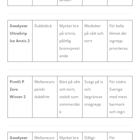
Goodyear
Dubbdäck
Mycket bra
Medioker
För kalla
UltraGrip
på is/snö,
på vått och
klimat där
Ice Arctic 2
pålitlig
torrt
isgrepp
bromsprest
prioriteras
anda
Pirelli P
Mellaneuro
Bäst på vått
Svagt på is
För södra
Zero
peiskt
och torrt,
och
Sverige
Winter 2
dubbfritt
stabilt som
begränsat
med mest
sommardäc
snögrepp
barmark
k
och regn
Goodyear
Mellaneuro
Mycket bra
Dåligt
För