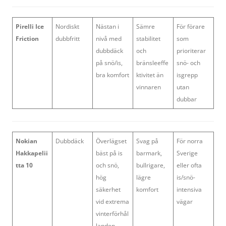
Pirelli Ice
Nordiskt
Nästan i
Sämre
För förare
Friction
dubbfritt
nivå med
stabilitet
som
dubbdäck
och
prioriterar
på snö/is,
bränsleeffe
snö- och
bra komfort
ktivitet än
isgrepp
vinnaren
utan
dubbar
Nokian
Dubbdäck
Överlägset
Svag på
För norra
Hakkapelii
bäst på is
barmark,
Sverige
tta 10
och snö,
bullrigare,
eller ofta
hög
lägre
is/snö-
säkerhet
komfort
intensiva
vid extrema
vägar
vinterförhål
landen